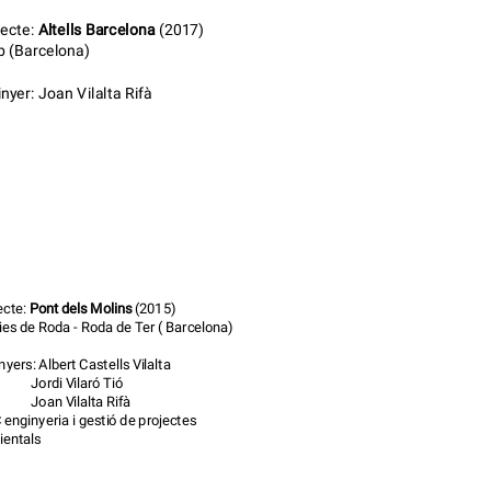
jecte:
Altells Barcelona
(2017)
b (Barcelona)
nyer: Joan Vilalta Rifà
ecte:
Pont dels Molins
(2015)
es de Roda - Roda de Ter ( Barcelona)
nyers: Albert Castells Vilalta
rdi Vilaró Tió
n Vilalta Rifà
enginyeria i gestió de projectes
entals