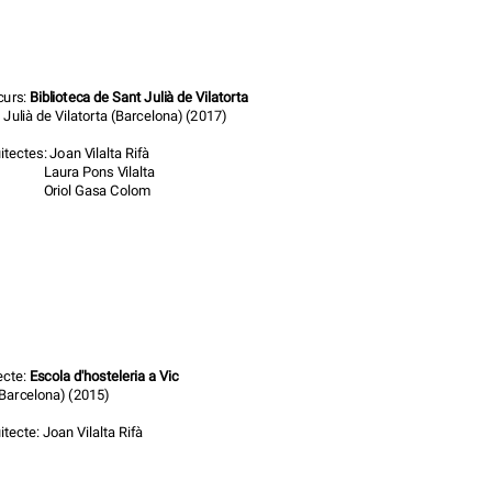
curs:
Biblioteca de Sant Julià de Vilatorta
 Julià de Vilatorta (Barcelona) (2017)
itectes: Joan Vilalta Rifà
ura Pons Vilalta
iol Gasa Colom
ecte:
Escola d'hosteleria a Vic
(Barcelona) (2015)
itecte: Joan Vilalta Rifà