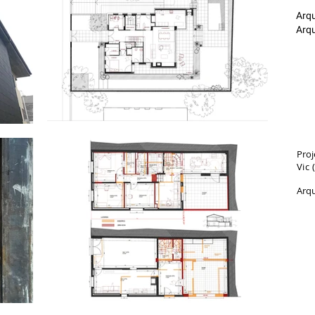
Arqu
Arqu
Proj
Vic 
Arqu