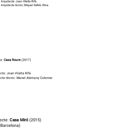
Arquitecte: Joan Vilalta Rifà
Arquitecte tècnic: Miquel Sellés Oliva
te:
Casa Roure
(2017)
cte: Joan Vilalta Rifà
ecte tècnic: Manel Alemany Colomer
ecte:
Casa Miró
(2015)
(Barcelona)