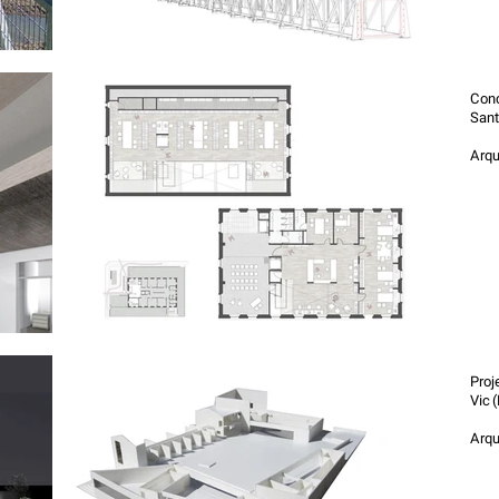
Con
Sant
Arqu
La
Or
Proj
Vic 
Arqu