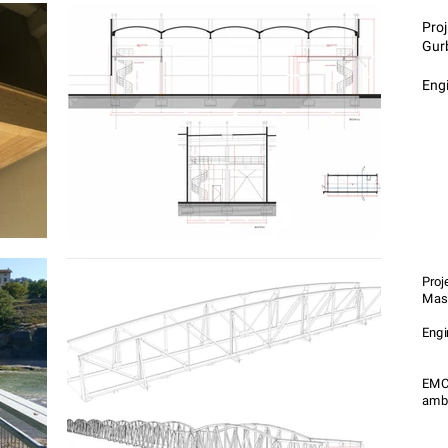
Pro
Gur
Engi
Proj
Masi
Engi
Jo
Joa
EMC 
ambi